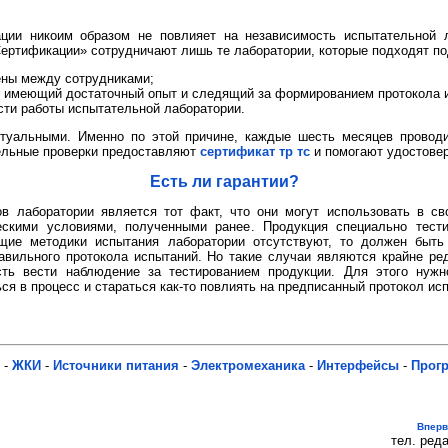
ции никоим образом не повлияет на независимость испытательной л
Сертификации» сотрудничают лишь те лаборатории, которые подходят п
ены между сотрудниками;
, имеющий достаточный опыт и следящий за формированием протокола 
сти работы испытательной лаборатории.
туальными. Именно по этой причине, каждые шесть месяцев проводи
ельные проверки предоставляют
сертификат тр тс
и помогают удостовер
Есть ли гарантии?
ов лаборатории является тот факт, что они могут использовать в с
ескими условиями, полученными ранее. Продукция специально тести
щие методики испытания лаборатории отсутствуют, то должен быть
авильного протокола испытаний. Но такие случаи являются крайне р
ть вести наблюдение за тестированием продукции. Для этого нужн
ся в процесс и стараться как-то повлиять на предписанный протокол ис
-
ЖКИ
-
Источники питания
-
Электромеханика
-
Интерфейсы
-
Прог
Впер
тел. реда