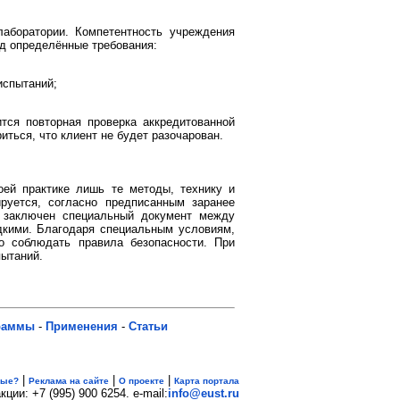
аборатории. Компетентность учреждения
од определённые требования:
испытаний;
тся повторная проверка аккредитованной
иться, что клиент не будет разочарован.
воей практике лишь те методы, технику и
руется, согласно предписанным заранее
 заключен специальный документ между
едкими. Благодаря специальным условиям,
о соблюдать правила безопасности. При
пытаний.
раммы
-
Применения
-
Статьи
|
|
|
вые?
Реклама на сайте
О проекте
Карта портала
кции: +7 (995) 900 6254. e-mail:
info@eust.ru