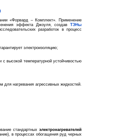
и
пании «Форвард – Комплект». Применение
именения эффекта Джоуля, создав
ТЭНы
исследовательских разработок в процесс
 гарантирует электроизоляцию;
и с высокой температурной устойчивостью
м для нагревания агрессивных жидкостей.
зование стандартных
электронагревателей
ание), в процессах обогащения руд черных