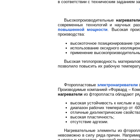
в соответствии с техническим заданием за
Высокопроизводительные
нагревател
современных технологий и научных ра
повышенной мощности
. Высокая прои
производства:
высокоточное позиционирование гр
использование оксидного изоляцион
применение высокопроизводительны
Высокая теплопроводность материалов
позволило повысить их рабочую температу
Фторопластовые
электронагреватели
Производимые компанией «Форвард – Ко
нагреватели
из фторопласта обладают ря
высокая устойчивость к кислым и 
диапазон рабочих температур от -6
отличные диэлектрические свойства
высокая пластичность;
отсутствие адгезии.
Нагревательные элементы из фторопл
невозможно в силу ряда причин. Например
и цветных металлов, пищевой промышлен