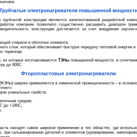
казчика.
Трубчатые электронагреватели повышенной мощност
и
трубчатой конструкции являются запатентованной разработкой ком
зработок компании позволило существенно расширить диапазон пр
зводительность конструкции достигается за счет внедрения научно-
еющей спирали и оболочки элемента;
ного слоя, который обеспечивает быструю передачу тепловой энергии и
х термопар.
, из которых изготавливаются
ТЭНы
повышенной мощности, в сочетани
ру до 900С.
Фторопластовые электронагреватели
(
ФЭНы) широко применяются в химической промышленности – в основно
мплект»
дом уникальных свойств:
щелочным средам;
0С до +180С;
;
аста находят самое широкое применение в тех областях, где исполь
, при гальванировании деталей и элементов (хромирование, никелиров
ности.