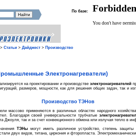
По базе:
>
Статьи
>
Дайджест
>
Производство
ромышленные Электронагреватели)
ализируется на проектировании и производстве
электронагревателей
пр
гураций, размеров, мощности, как для решения общих задач, так и из
Производство ТЭНов
ели массово применяются в различных областях народного хозяйств
 тел. Благодаря своей универсальности трубчатые
электронагревате
та Джоуля, так и за счет конвекционного обмена или излучая тепло в и
значения
ТЭНы
могут иметь различное устройство, степень защиты
стали двух видов, титана, циркония и фторопласта. Электромеханическ