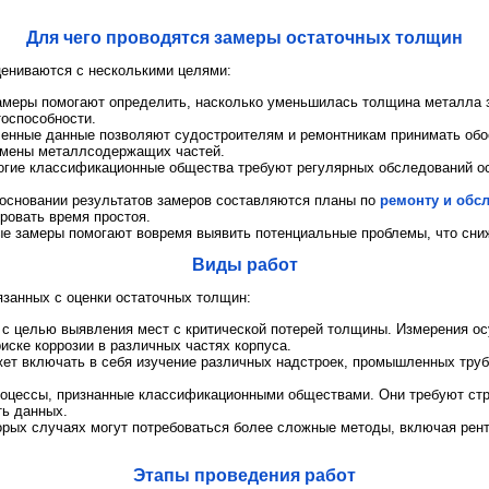
Для чего проводятся замеры остаточных толщин
ениваются с несколькими целями:
амеры помогают определить, насколько уменьшилась толщина металла з
тоспособности.
ченные данные позволяют судостроителям и ремонтникам принимать об
амены металлсодержащих частей.
огие классификационные общества требуют регулярных обследований о
 основании результатов замеров составляются планы по
ремонту и обс
ровать время простоя.
е замеры помогают вовремя выявить потенциальные проблемы, что сниж
Виды работ
язанных с оценки остаточных толщин:
 с целью выявления мест с критической потерей толщины. Измерения о
иске коррозии в различных частях корпуса.
жет включать в себя изучение различных надстроек, промышленных труб
роцессы, признанные классификационными обществами. Они требуют стр
ть данных.
орых случаях могут потребоваться более сложные методы, включая рент
Этапы проведения работ