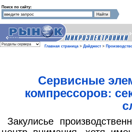
Поиск по сайту:
Главная страница
>
Дайджест
>
Производств
Сервисные эле
компрессоров: се
с
Закулисье производствен