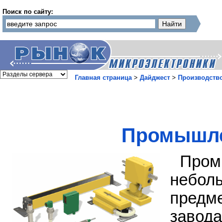
Поиск по сайту:
Главная страница
>
Дайджест
>
Производств
Промышле
Про
неболь
предм
завода