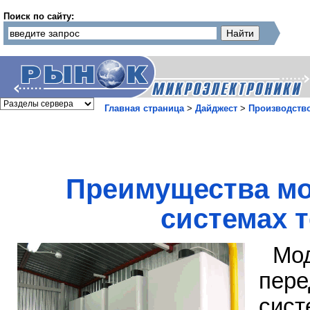
Поиск по сайту:
Главная страница
>
Дайджест
>
Производств
Преимущества мо
системах 
Мо
пер
сис