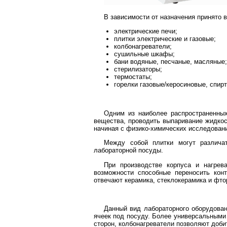
В зависимости от назначения принято 
электрические печи;
плитки электрические и газовые;
колбонагреватели;
сушильные шкафы;
бани водяные, песчаные, масляные;
стерилизаторы;
термостаты;
горелки газовые/керосиновые, спирт
Одним из наиболее распространенных
вещества, проводить выпаривание жидкос
начиная с физико-химических исследовани
Между собой плитки могут различат
лабораторной посуды.
При производстве корпуса и нагрев
возможности способные переносить кон
отвечают керамика, стеклокерамика и фто
Данный вид лабораторного оборудован
ячеек под посуду. Более универсальными
сторон, колбонагреватели позволяют доби