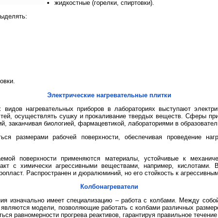
жидкостные (горелки, спиртовки).
выделять:
овки.
Электрические нагревательные плитки
 видов нагревательных приборов в лабораториях выступают электри
тей, осуществлять сушку и прокаливание твердых веществ. Сферы пр
й, заканчивая биологией, фармацевтикой, лабораториями в образовате
ься размерами рабочей поверхности, обеспечивая проведение наг
аемой поверхности применяются материалы, устойчивые к механич
такт с химически агрессивными веществами, например, кислотами. 
ропласт. Распространен и дюралюминий, но его стойкость к агрессивны
Колбонагреватели
ия изначально имеет специализацию – работа с колбами. Между собо
 являются модели, позволяющие работать с колбами различных размеров
ться равномерности прогрева реактивов, гарантируя правильное течение