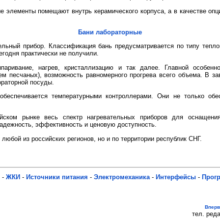
е элементы помещают внутрь керамического корпуса, а в качестве оп
Бани лабораторные
ельный прибор. Классификация бань предусматривается по типу тепл
егодня практически не получили.
ривание, нагрев, кристаллизацию и так далее. Главной особенно
м песчаных), возможность равномерного прогрева всего объема. В за
ораторной посуды.
обеспечивается температурными контроллерами. Они не только обе
йском рынке весь спектр нагревательных приборов для оснащения
надежность, эффективность и ценовую доступность.
 любой из российских регионов, но и по территории республик СНГ.
-
ЖКИ
-
Источники питания
-
Электромеханика
-
Интерфейсы
-
Прог
Впер
тел. реда