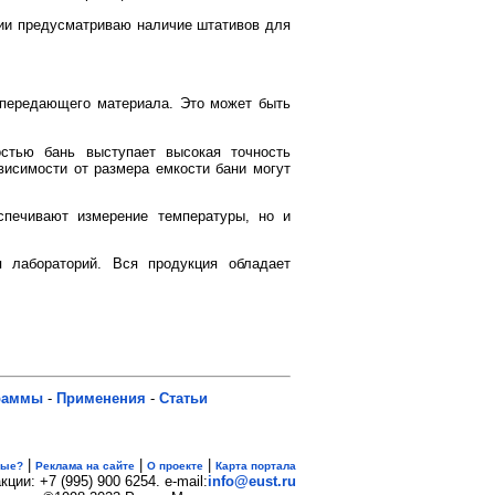
ции предусматриваю наличие штативов для
опередающего материала. Это может быть
стью бань выступает высокая точность
висимости от размера емкости бани могут
спечивают измерение температуры, но и
 лабораторий. Вся продукция обладает
раммы
-
Применения
-
Статьи
|
|
|
вые?
Реклама на сайте
О проекте
Карта портала
кции: +7 (995) 900 6254. e-mail:
info@eust.ru