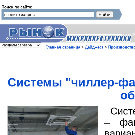
Поиск по сайту:
Главная страница
>
Дайджест
>
Производств
Системы "чиллер-фа
об
Сист
– фан
вариа