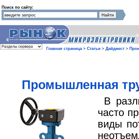
Поиск по сайту:
Главная страница
>
Статьи
>
Дайджест
>
Прои
Промышленная тру
В разл
часто п
виды по
неотъе