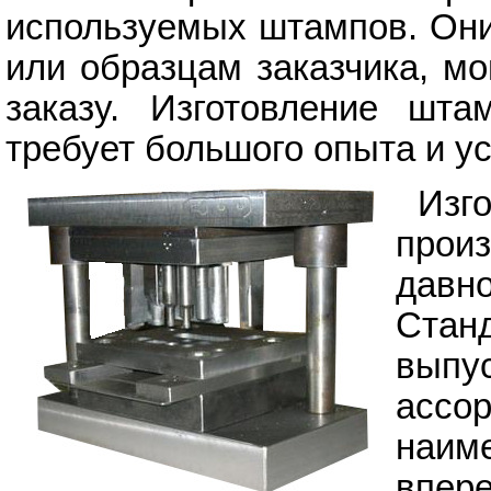
используемых штампов. Они
или образцам заказчика, м
заказу. Изготовление шт
требует большого опыта и у
Из
прои
давн
Стан
выпу
асс
наим
впер