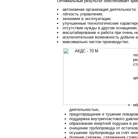
Оптимальный результат обеспечивает кри
автономная организация деятельности;
лёгкость управления;
экономия в эксплуатации;
улучшенные технологические характери
отсутствие нужды в другом оснащении;
масштабирование и работа при очень ни
исключительная возможность добычи аз
максимально чистое производство.
те
ре
ст
це
об
деятельностью;
предотвращение и тушение пожаров
поддержка внутрипластового давлен
образование инертной подушки в ре
очищение трубопровода от остатков
осушение трубопровода за счёт низ
бурение скважин, скважинная стиму