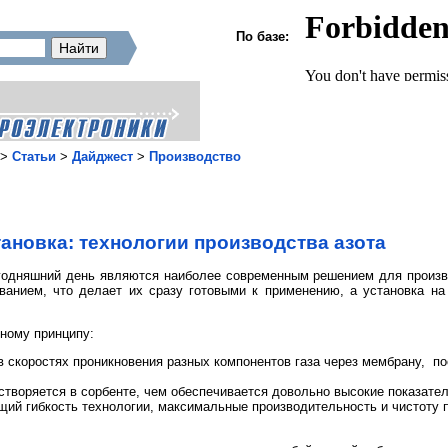
По базе:
>
Статьи
>
Дайджест
>
Производство
тановка: технологии производства азота
годняшний день являются наиболее современным решением для произво
анием, что делает их сразу готовыми к применению, а установка на 
зному принципу:
 скоростях проникновения разных компонентов газа через мембрану, по
створяется в сорбенте, чем обеспечивается довольно высокие показател
ий гибкость технологии, максимальные производительность и чистоту п