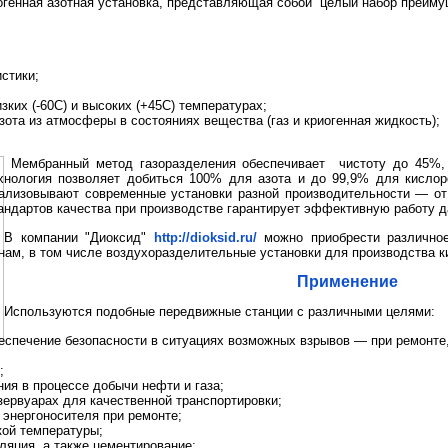
огенная азотная установка, представляющая собой целый набор преиму
стики;
зких (-60С) и высоких (+45С) температурах;
ота из атмосферы в состояниях вещества (газ и криогенная жидкость);
Мембранный метод газоразделения обеспечивает чистоту до 45%,
хнология позволяет добиться 100% для азота и до 99,9% для кислор
ализовывают современные установки разной производительности — о
андартов качества при производстве гарантирует эффективную работу 
В компании "Диоксид"
http://dioksid.ru/
можно приобрести различное
нам, в том числе воздухоразделительные установки для производства к
Применение
Используются подобные передвижные станции с различными целями:
еспечение безопасности в ситуациях возможных взрывов — при ремонте
;
ия в процессе добычи нефти и газа;
зервуарах для качественной транспортировки;
 энергоносителя при ремонте;
кой температуры;
ляция, а также цементирование;