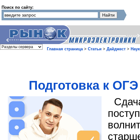
Поиск по сайту:
Главная страница
>
Статьи
>
Дайджест
>
Наук
Подготовка к ОГЭ
Сда
посту
волни
старше