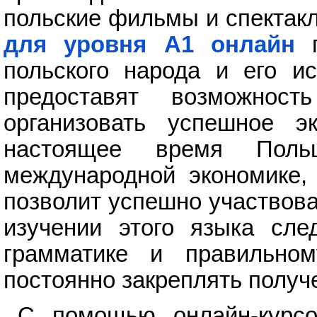
польские фильмы и спектак
для уровня А1 онлайн
п
польского народа и его и
предоставят возможнос
организовать успешное эк
настоящее время Пол
международной экономике, 
позволит успешно участвов
изучении этого языка сле
грамматике и правильно
постоянно закреплять получ
С помощью онлайн-курсо