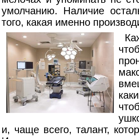
умолчанию. Наличие остал
того, какая именно производ
Ка
чт
про
мак
вме
как
что
ушк
и, чаще всего, талант, кото