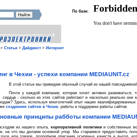
По базе:
>
Статьи
>
Дайджест
>
Интернет
нг в Чехии - успехи компании MEDIAUNIT.cz
В этой статье мы приведем обычный случай из нашей повседневной
Почти у каждой компании, которая хочет активно развиваться, т
сердце - сколько из этих сайтов работают и насколько реально они 
одаж? Здесь, используя многолетний опыт наших квалифицированных 
ике
созданиия сайтов в Чехии
, работы и поддержки работы сайтов.
новные принципы рабботы компании MEDIAU
исходим из нашего опыта,
корпоративной политики
и собственных во
ое, на что мы делаем основной упор. Мы стараемся предоставить пол
луге или товаре, подробном описании основных качеств и выгод, кот