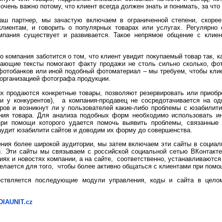
 очень важно потому, что клиент всегда должен знать и понимать, за что
наш партнер, мы зачастую включаем в ограниченной степени, скор
клиентам, и говорить о популярных товарах или услугах. Регулярн
омпания существует и развивается. Такое непрямое общение с клиен
о компания заботится о том, что клиент увидит покупаемый товар так, ка
дающие тексты помогают факту продажи не столь сильно сколько, фо
фотобанков или иной подобный фотоматериал – мы требуем, чтобы кл
 организацией фотографа продукции.
ых продаются конкретные товары, позволяют резервировать или приобре
 и у конкурентов), а компания-продавец не сосредотачивается на од
ов и возникнут ли у пользователей какие-либо проблемы с юзабилит
ния товара. Для анализа подобных форм необходимо использовать ин
, при помощи которого удается помочь выявить проблемы, связанные
аудит юзабилити сайтов и доводим их форму до совершенства.
ния более широкой аудитории, мы затем включаем эти сайты в социал
. Эти сайты мы связываем с российской социальной сетью ВКонтакте,
ях и новостях компании, а на сайте, соответственно, устанавливаются
елается для того, чтобы более активно общаться с клиентами при помо
ествляется последующие модули управления, коды и сайта в цело
IAUNIT.cz