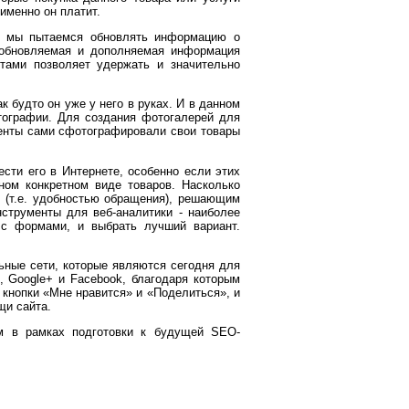
 именно он платит.
ее мы пытаемся обновлять информацию о
о обновляемая и дополняемая информация
тами позволяет удержать и значительно
к будто он уже у него в руках. И в данном
тографии. Для создания фотогалерей для
иенты сами сфотографировали свои товары
сти его в Интернете, особенно если этих
ном конкретном виде товаров. Насколько
и (т.е. удобностью обращения), решающим
струменты для веб-аналитики - наиболее
 с формами, и выбрать лучший вариант.
ьные сети, которые являются сегодня для
 Google+ и Facebook, благодаря которым
 кнопки «Мне нравится» и «Поделиться», и
щи сайта.
м в рамках подготовки к будущей SEO-