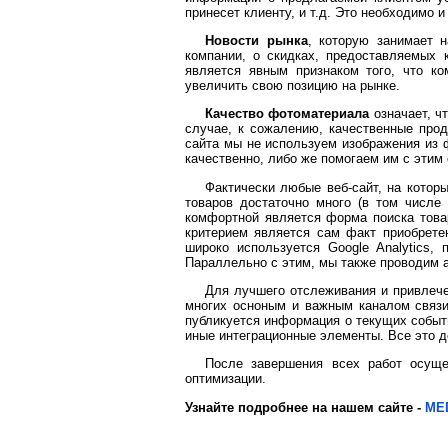
принесет клиенту, и т.д. Это необходимо и
Новости рынка
, которую занимает 
компании, о скидках, предоставляемых 
является явным признаком того, что к
увеличить свою позицию на рынке.
Качество фотоматериала
означает, чт
случае, к сожалению, качественные про
сайта мы не используем изображения из 
качественно, либо же помогаем им с этим
Фактически любые веб-сайт, на котор
товаров достаточно много (в том числе
комфортной является форма поиска товар
критерием является сам факт приобрете
широко используется Google Analytics
Параллельно с этим, мы также проводим 
Для лучшего отслеживания и привлече
многих осноным и важным каналом связи
публикуется информация о текущих событи
иные интеграционные элементы. Все это д
После завершения всех работ осущ
оптимизации.
Узнайте подробнее на нашем сайте -
MED