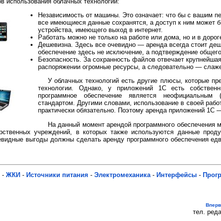
в использования облачных технологий:
Независимость от машины. Это означает: что бы с вашим 
все имеющиеся данные сохранятся, а доступ к ним может 
устройства, имеющего выход в интернет.
Работать можно не только на работе или дома, но и в дорог
Дешевизна. Здесь все очевидно — аренда всегда стоит де
обеспечение здесь не исключение, а подтверждение общего
Безопасность. За сохранность файлов отвечает крупнейша
распоряжении огромные ресурсы, а следовательно — слаже
У облачных технологий есть другие плюсы, которые п
технологии. Однако, у приложений 1С есть собствен
программное обеспечение является неофициальным 
стандартом. Другими словами, использование в своей рабо
практически обязательно. Поэтому аренда приложений 1С 
На данный момент арендой программного обеспечения м
рственных учреждений, в которых также используются данные проду
чевидные выгоды должны сделать аренду программного обеспечения ед
-
ЖКИ
-
Источники питания
-
Электромеханика
-
Интерфейсы
-
Прог
Впер
тел. реда