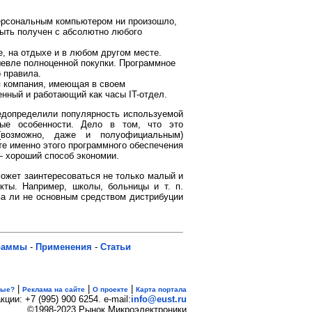
персональным компьютером ни произошло,
быть получен с абсолютно любого
е, на отдыхе и в любом другом месте.
шевле полноценной покупки. Программное
 правила.
я компания, имеющая в своем
нный и работающий как часы IT-отдел.
редопределили популярность используемой
ные особенности. Дело в том, что это
(возможно, даже и полуофициальным)
те именно этого программного обеспечения
— хороший способ экономии.
ожет заинтересоваться не только малый и
кты. Например, школы, больницы и т. п.
ва ли не основным средством дистрибуции
раммы
-
Применения
-
Статьи
|
|
|
вые?
Реклама на сайте
О проекте
Карта портала
кции: +7 (995) 900 6254. e-mail:
info@eust.ru
©1998-2023 Рынок Микроэлектроники