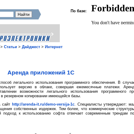
По базе:
>
Статьи
>
Дайджест
>
Интернет
Аренда приложений 1С
пособ легального использования программного обеспечения. В случа
пользует версию в облаке, совершая ежемесячные платежи. Арен
авлении возможности легального использования программного п
 в резервном копировании имеющейся базы.
а сайт
http://arenda-it.ru/demo-versija-1c
. Специалисты утверждают: ма
щения собственных издержек. Тем более, что коммерческие структуры
ой подход к использованию софта отвечает современным трендам по