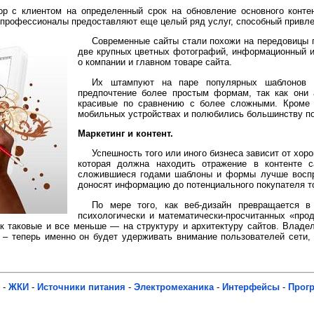
р с клиентом на определенный срок на обновление основного конте
 профессионалы предоставляют еще целый ряд услуг, способный привле
Современные сайты стали похожи на передовицы п
две крупных цветных фотографий, информационный и
о компании и главном товаре сайта.
Их штампуют на паре популярных шаблонов -
предпочтение более простым формам, так как они 
красивые по сравнению с более сложными. Кроме т
мобильных устройствах и полюбились большинству по
Маркетинг и контент.
Успешность того или иного бизнеса зависит от хор
которая должна находить отражение в контенте с
сложившиеся годами шаблоны и формы лучше воспр
доносят информацию до потенциального покупателя то
По мере того, как веб-дизайн превращается в
психологически и математически-просчитанных «про
к таковые и все меньше — на структуру и архитектуру сайтов. Владе
т – теперь именно он будет удерживать внимание пользователей сети
-
ЖКИ
-
Источники питания
-
Электромеханика
-
Интерфейсы
-
Прог