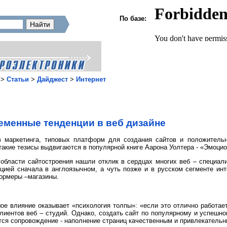
По базе:
>
Статьи
>
Дайджест
>
Интернет
еменные тенденции в веб дизайне
в маркетинга, типовых платформ для создания сайтов и положитель
акие тезисы выдвигаются в популярной книге Аарона Уолтера - «Эмоцио
 области сайтостроения нашли отклик в сердцах многих веб – специал
нцией сначала в англоязычном, а чуть позже и в русском сегменте инт
ормеры –магазины.
ое влияние оказывает «психология толпы»: «если это отлично работает
лиентов веб – студий. Однако, создать сайт по популярному и успешн
ется сопровождение - наполнение страниц качественным и привлекательн