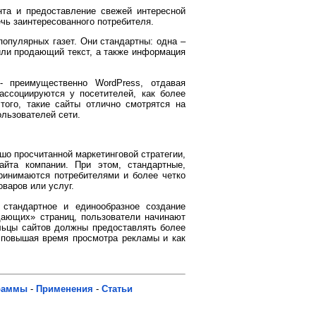
нта и предоставление свежей интересной
чь заинтересованного потребителя.
опулярных газет. Они стандартны: одна –
ли продающий текст, а также информация
 преимущественно WordPress, отдавая
ассоциируются у посетителей, как более
ого, такие сайты отлично смотрятся на
льзователей сети.
ошо просчитанной маркетинговой стратегии,
айта компании. При этом, стандартные,
инимаются потребителями и более четко
варов или услуг.
 стандартное и единообразное создание
дающих» страниц, пользователи начинают
льцы сайтов должны предоставлять более
, повышая время просмотра рекламы и как
раммы
-
Применения
-
Статьи