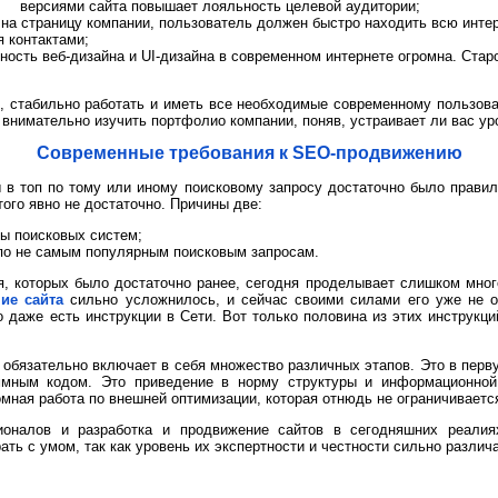
версиями сайта повышает лояльность целевой аудитории;
 на страницу компании, пользователь должен быстро находить всю инт
я контактами;
ость веб-дизайна и UI-дизайна в современном интернете огромна. Стар
, стабильно работать и иметь все необходимые современному пользов
 внимательно изучить портфолио компании, поняв, устраивает ли вас уро
Современные требования к SEO-продвижению
в топ по тому или иному поисковому запросу достаточно было правиль
ого явно не достаточно. Причины две:
ы поисковых систем;
по не самым популярным поисковым запросам.
я, которых было достаточно ранее, сегодня проделывает слишком мно
ие сайта
сильно усложнилось, и сейчас своими силами его уже не о
о даже есть инструкции в Сети. Вот только половина из этих инструкци
обязательно включает в себя множество различных этапов. Это в перву
аммным кодом. Это приведение в норму структуры и информационной
омная работа по внешней оптимизации, которая отнюдь не ограничивае
ионалов и разработка и продвижение сайтов в сегодняшних реалия
ть с умом, так как уровень их экспертности и честности сильно различ