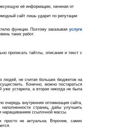
ересующую её информацию, начиная от
омодный сайт лишь ударит по репутации
ателю функции. Поэтому заказывая
услуги
вень таких работ.
но прописать тайтлы, описания и текст с
го людей, не считая больших бюджетов на
существить. Конечно, можно постараться
й уже устарела, а вторая никогда не была
ю очередь внутренняя оптимизация сайта,
 наполненности страниц, дабы улучшить
тся наращиванием ссылочной массы.
х просто не актуальна. Впрочем, самих
ается.