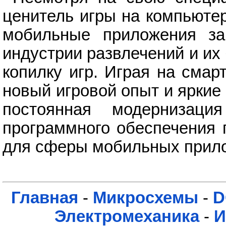
ценитель игры на компьюте
мобильные приложения за
индустрии развлечений и их
копилку игр. Играя на сма
новый игровой опыт и яркие
постоянная модернизац
программного обеспечения 
для сферы мобильных прил
Главная
-
Микросхемы
-
D
Электромеханика
-
И