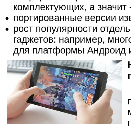
комплектующих, а значит 
портированные версии изв
рост популярности отдел
гаджетов: например, мног
для платформы Андроид и