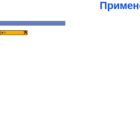
Примен