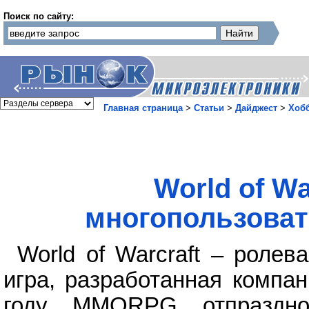
Поиск по сайту:
Главная страница
>
Статьи
>
Дайджест
>
Хоб
World of Wa
многопользоват
World of Warcraft – ролев
игра, разработанная компани
году MMORPG отпразднов