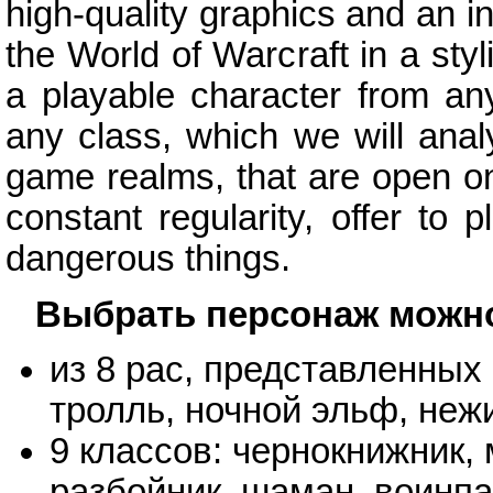
high-quality graphics and an int
the World of Warcraft in a sty
a playable character from an
any class, which we will anal
game realms, that are open on 
constant regularity, offer to 
dangerous things.
Выбрать персонаж можн
из 8 рас, представленных 
тролль, ночной эльф, нежи
9 классов: чернокнижник, 
разбойник, шаман, воинп