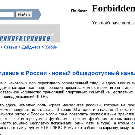
По базе:
>
Статьи
>
Дайджест
>
Хобби
идение в России - новый общедоступный кана
ие с некоторых пор переживало определенный спад, и здесь можно вы
дежи, которая все чаще проводит время за компьютером, играя в игры 
остаточное количество трансляций спортивных событий на бесплатных
2", принадлежавший ВГТРК.
 то здесь немалую роль играет менталитет россиян, которые не люб
о "можно пощупать или съесть". В конце 90-х годов и в начале 21 ве
емногие жители России могли себе позволить эксклюзивные трансляц
же, мы все интересуемся футболом - причем футболом отечественн
ечасто (обычно бесплатно показывали один матч в туре), а чтобы
с
я к платным услугам НТВ ПЛЮС. Кому-то это было по карману, кому-то 