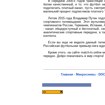
В середине 2000-х годов трансляций 
более качественный, и то, что футбол н
подключить платный канал, пусть смотрит
маленький процент подписчиков платного 
Летом 2015 года Владимир Путин подп
спортивного телевещания. Этот мультиме
чемпионатов России, Германии, Испании, 
- канал общедоступный и бесплатный, св
аналитические спортивные передачи, а т
контента.
Если вы еще не видели данный телека
Российская футбольная премьер-лига жде
Кроме этого, на сайте match-tv.online
передач. Добро пожаловать в мир спорта!
Главная
-
Микросхемы
-
DOC