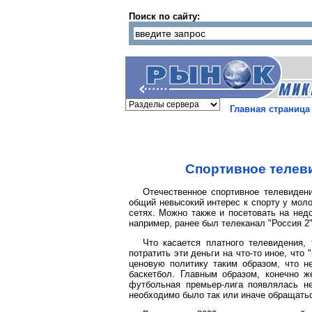
Поиск по сайту:
Главная страница
Спортивное телев
Отечественное спортивное телевиден
общий невысокий интерес к спорту у моло
сетях. Можно также и посетовать на нед
например, ранее был телеканал "Россия 
Что касается платного телевидения,
потратить эти деньги на что-то иное, чт
ценовую политику таким образом, что н
баскетбол. Главным образом, конечно 
футбольная премьер-лига появлялась н
необходимо было так или иначе обращатьс