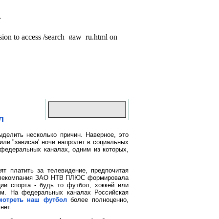
л
делить несколько причин. Наверное, это
или "зависая' ночи напролет в социальных
 федеральных каналах, одним из которых,
ят платить за телевидение, предпочитая
ка телекомпания ЗАО НТВ ПЛЮС формировала
ии спорта - будь то футбол, хоккей или
ым. На федеральных каналах Российская
мотреть наш футбол
более полноценно,
нет.