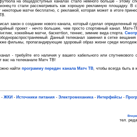
футбола на общедоступных каналах стало немного больше - этому сп
аконец-то стали рассматривать как хорошую рекламную площадку. В 
 некоторые матчи бесплатно, с рекламой, которая может в итоге прин
ТВ.
исал закон о создании нового канала, который сделал определенный пр
дийный проект - нечто большее, чем просто спортивный канал. Матч
Англии, хоккейные матчи, баскетбол, теннис, зимние вида спорта.
Смотр
ободнораспространяемый. Данный телеканал заменил в сетке вещания 
акже фильмы, пропагандирующие здоровый образ жизни среди молодежи
нал - требуйте его наличия у вашего кабельного или спутникового 
т вас на телеканале Матч ТВ!
 можно найти
программу передач канала Матч ТВ
, чтобы всегда быть в
-
ЖКИ
-
Источники питания
-
Электромеханика
-
Интерфейсы
-
Прог
Впер
тел. реда