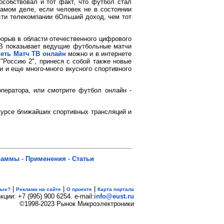
особствовал и тот факт, что футбол стал
самом деле, если человек не в состоянии
ести телекомпании бОльший доход, чем тот
орыв в области отечественного цифрового
-ТВ показывает ведущие футбольные матчи
еть Матч ТВ онлайн
можно и в интернете
"Россию 2", принеся с собой также новые
 и еще много-много вкусного спортивного
оператора, или смотрите футбол онлайн -
 курсе ближайших спортивных трансляций и
раммы
-
Применения
-
Статьи
|
|
|
вые?
Реклама на сайте
О проекте
Карта портала
кции: +7 (995) 900 6254. e-mail:
info@eust.ru
©1998-2023 Рынок Микроэлектроники