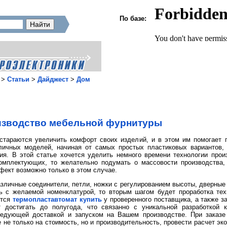
По базе:
>
Статьи
>
Дайджест
>
Дом
зводство мебельной фурнитуры
стараются увеличить комфорт своих изделий, и в этом им помогает 
личных моделей, начиная от самых простых пластиковых вариантов, 
ия. В этой статье хочется уделить немного времени технологии про
омплектующих, то желательно подумать о массовости производства, 
фект возможно только в этом случае.
личные соединители, петли, ножки с регулированием высоты, дверные 
 с желаемой номенклатурой, то вторым шагом будет проработка тех
ится
термопластавтомат купить
у проверенного поставщика, а также з
 достигать до полугода, что связанно с уникальной разработкой к
ледующей доставкой и запуском на Вашем производстве. При заказе 
не только на стоимость, но и производительность, провести расчет э