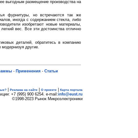
лее выгодным размещение производства на
тья фурнитуры, но встречаются так же
иалов, иногда с содержанием стекла, либо
изводители изобретают новые материалы,
легкий вес. Все эти достоинства отлично
тиковых деталей, обратитесь в компанию
и модернизуя другие.
раммы
-
Применения
-
Статьи
|
|
|
вые?
Реклама на сайте
О проекте
Карта портала
кции: +7 (995) 900 6254. e-mail:
info@eust.ru
©1998-2023 Рынок Микроэлектроники