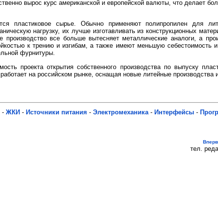
ственно вырос курс американской и европейской валюты, что делает бо
тся пластиковое сырье. Обычно применяют полипропилен для ли
аническую нагрузку, их лучше изготавливать из конструкционных матер
ое производство все больше вытесняет металлические аналоги, а про
костью к трению и изгибам, а также имеют меньшую себестоимость и 
ельной фурнитуры.
мость проекта открытия собственного производства по выпуску плас
о работает на российском рынке, оснащая новые литейные производства 
-
ЖКИ
-
Источники питания
-
Электромеханика
-
Интерфейсы
-
Прог
Впер
тел. реда