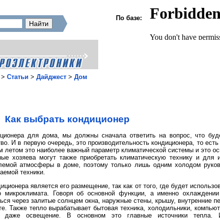
По базе:
>
Статьи
>
Дайджест
>
Дом
Как выбрать кондиционер
ционера для дома, мы должны сначала ответить на вопрос, что буд
во. И в первую очередь, это производительность кондиционера, то есть 
м летом это наиболее важный параметр климатической системы и это ос
ьные хозяева могут также приобретать климатическую технику и для 
емой атмосферы в доме, поэтому только лишь одним холодом руково
аемой техники.
ионера является его размещение, так как от того, где будет использов
о микроклимата. Говоря об основной функции, а именно охлаждении
ься через залитые солнцем окна, наружные стены, крышу, внутренние пер
е. Также тепло вырабатывает бытовая техника, холодильники, компьюте
е даже освещение. В основном это главные источники тепла. 