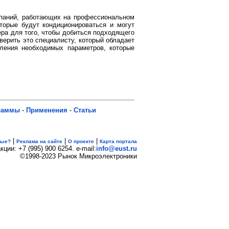
паний, работающих на профессиональном
оторые будут кондиционироваться и могут
ера для того, чтобы добиться подходящего
верить это специалисту, который обладает
ления необходимых параметров, которые
раммы
-
Применения
-
Статьи
|
|
|
вые?
Реклама на сайте
О проекте
Карта портала
кции: +7 (995) 900 6254. e-mail:
info@eust.ru
©1998-2023 Рынок Микроэлектроники