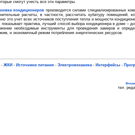
оторые смогут учесть все эти параметры.
ановка кондиционеров
производится силами специализированных ком
нительные расчеты, в частности, рассчитать кубатуру помещений, к
чно это учет всех источников поступления тепла и мощности кондицион
 показывает практика, лучший способ выбора кондиционера в доме – до
яжении необходимые инструменты для проведения замеров и опреде
жим, и экономичный режим потребления энергетических ресурсов.
-
ЖКИ
-
Источники питания
-
Электромеханика
-
Интерфейсы
-
Прог
Впер
тел. реда