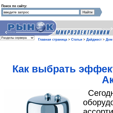
Поиск по сайту:
Главная страница
>
Статьи
>
Дайджест
>
Дом
Как выбрать эффек
А
Сего
оборуд
ассорт