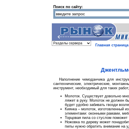
Поиск по сайту:
Главная страница
Джентльме
Наполнение чемоданчика для инструм
сантехнические, электрические, монтажн
инструмент, необходимый для таких работ,
Молоток. Существует довольно мног
ляжет в руку. Молоток не должен б
будет удобно забивать гвозди возле
Киянка – молоток, изготовленный и
элементами: оконными рамами, мебе
Торцовая пила со стуслом поможет 
Ножовка по дереву может понадобит
пилы нужно обратить внимание на у