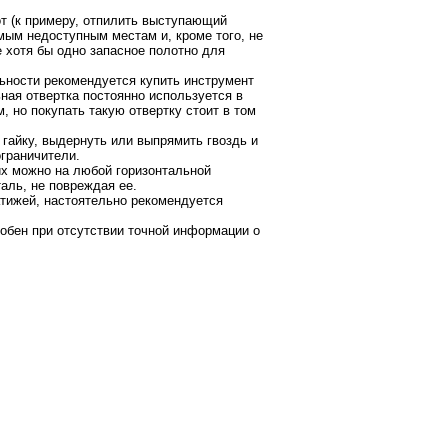
т (к примеру, отпилить выступающий
мым недоступным местам и, кроме того, не
 хотя бы одно запасное полотно для
ьности рекомендуется купить инструмент
ная отвертка постоянно используется в
 но покупать такую отвертку стоит в том
гайку, выдернуть или выпрямить гвоздь и
граничители.
 их можно на любой горизонтальной
аль, не повреждая ее.
атижей, настоятельно рекомендуется
обен при отсутствии точной информации о