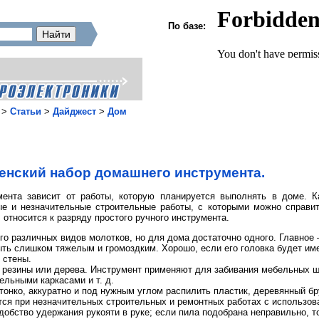
По базе:
>
Статьи
>
Дайджест
>
Дом
нский набор домашнего инструмента.
ента зависит от работы, которую планируется выполнять в доме. К
ые и незначительные строительные работы, с которыми можно справи
 относится к разряду простого ручного инструмента.
о различных видов молотков, но для дома достаточно одного. Главное
ыть слишком тяжелым и громоздким. Хорошо, если его головка будет им
 стены.
з резины или дерева. Инструмент применяют для забивания мебельных 
льными каркасами и т. д.
тонко, аккуратно и под нужным углом распилить пластик, деревянный бр
ся при незначительных строительных и ремонтных работах с использов
добство удержания рукояти в руке; если пила подобрана неправильно, т