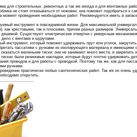
ма для строительных, ремонтных а так же иногда и для монтажных рабо
обзика не стоит отказываться от ножовки; она поможет подобраться к са
на момент проведения необходимых работ. Рекомендуется иметь в запасе
зуемый инструмент в повседневной жизни. Для максимальной универсал
), как крестовыми, так и плоскими, причем разных размеров. Универсаль
ь дешевой. Существуют электрические отвертки с реверсным механизмом,
ь дело с винтами и шурупами.
й инструмент, который поможет удерживать прут или уголок, закрутить 
обретать пассатижи с ручками из изолирующего материала и имеющими о
 оказаться маленькие тиски; они не занимают много места, и закрепить
 тисках были резиновые накладки, которые будут плотно удерживать дет
ния проводов и для работы с проводкой. Поэтому так же, как для пасс
ими ручками.
оведении практически любых сантехнических работ. Так же он очень уд
еобходимо открутить.