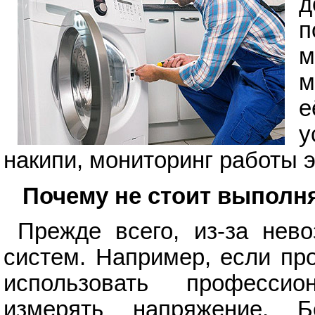
д
п
м
м
е
у
накипи, мониторинг работы 
Почему не стоит выполн
Прежде всего, из-за нев
систем. Например, если пр
использовать професси
измерять напряжение. Б