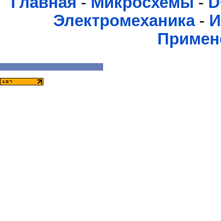
Главная
-
Микросхемы
-
D
Электромеханика
-
И
Примен