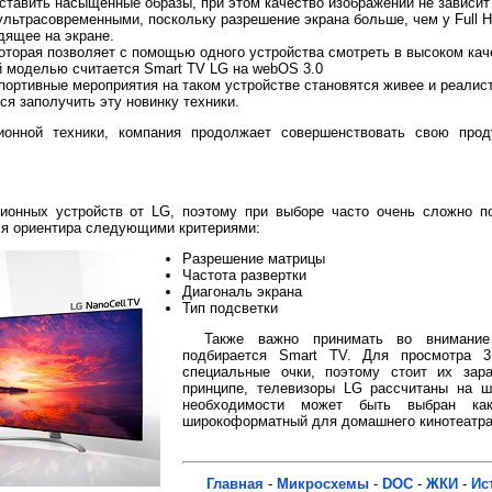
авить насыщенные образы, при этом качество изображений не зависит о
льтрасовременными, поскольку разрешение экрана больше, чем у Full H
дящее на экране.
оторая позволяет с помощью одного устройства смотреть в высоком ка
й моделью считается Smart TV LG на webOS 3.0
ортивные мероприятия на таком устройстве становятся живее и реалис
я заполучить эту новинку техники.
онной техники, компания продолжает совершенствовать свою прод
ионных устройств от LG, поэтому при выборе часто очень сложно п
ля ориентира следующими критериями:
Разрешение матрицы
Частота развертки
Диагональ экрана
Тип подсветки
Также важно принимать во внимание
подбирается Smart TV. Для просмотра 3
специальные очки, поэтому стоит их зар
принципе, телевизоры LG рассчитаны на ш
необходимости может быть выбран к
широкоформатный для домашнего кинотеатра
Главная
-
Микросхемы
-
DOC
-
ЖКИ
-
Ис