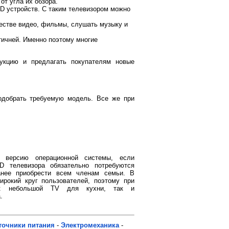
т угла их обзора.
D устройств. С таким телевизором можно
честве видео, фильмы, слушать музыку и
тичней. Именно поэтому многие
укцию и предлагать покупателям новые
одобрать требуемую модель. Все же при
 версию операционной системы, если
D телевизора обязательно потребуются
анее приобрести всем членам семьи. В
ирокий круг пользователей, поэтому при
ак небольшой TV для кухни, так и
.
точники питания
-
Электромеханика
-