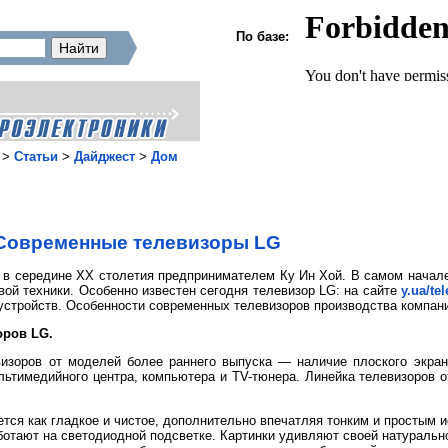
По базе:
>
Статьи
>
Дайджест
>
Дом
Современные телевизоры LG
 в середине ХХ столетия предпринимателем Ку Ин Хой. В самом начал
ой техники. Особенно известен сегодня телевизор LG: на сайте
y.ua/tel
стройств. Особенности современных телевизоров производства компани
оров LG.
изоров от моделей более раннего выпуска — наличие плоского экрана
льтимедийного центра, компьютера и TV-тюнера. Линейка телевизоров о
ся как гладкое и чистое, дополнительно впечатляя тонким и простым и
отают на светодиодной подсветке. Картинки удивляют своей натуральн