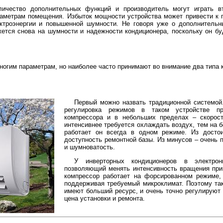
личество дополнительных функций и производитель могут играть вт
аметрам помещения. Избыток мощности устройства может привести к
ктроэнергии и повышенной шумности. Не говоря уже о дополнительн
ется снова на шумности и надежности кондиционера, поскольку он бу
ногим параметрам, но наиболее часто принимают во внимание два типа 
Первый можно назвать традиционной системой.
регулировка режимов в таком устройстве п
компрессора и в небольших пределах – скорос
интенсивнее требуется охлаждать воздух, тем на 
работает он всегда в одном режиме. Из досто
доступность ремонтной базы. Из минусов – очень 
и шумноватость.
У инверторных кондиционеров в электрон
позволяющий менять интенсивность вращения прив
компрессор работает на форсированном режиме,
поддерживая требуемый микроклимат. Поэтому так
имеют больший ресурс, и очень точно регулируют 
цена установки и ремонта.