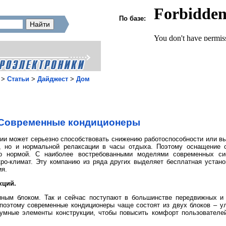
По базе:
>
Статьи
>
Дайджест
>
Дом
Современные кондиционеры
и может серьезно способствовать снижению работоспособности или вы
те, но и нормальной релаксации в часы отдыха. Поэтому оснащени
ло нормой. С наиболее востребованными моделями современных си
кро-климат. Эту компанию из ряда других выделяет бесплатная устан
ия.
кций.
ным блоком. Так и сейчас поступают в большинстве передвижных и 
поэтому современные кондиционеры чаще состоят из двух блоков – ул
умные элементы конструкции, чтобы повысить комфорт пользователей