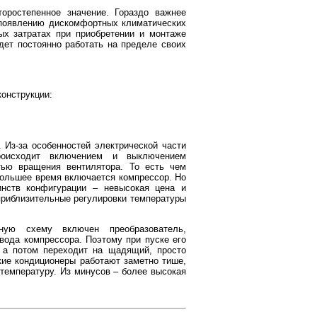
оростепенное значение. Гораздо важнее
 появлению дискомфортных климатических
ых затратах при приобретении и монтаже
дет постоянно работать на пределе своих
конструкции:
 Из-за особенностей электрической части
роисходит включением и выключением
тью вращения вентилятора. То есть чем
большее время включается компрессор. Но
инств конфигурации – невысокая цена и
приблизительные регулировки температуры
ную схему включен преобразователь,
ода компрессора. Поэтому при пуске его
 а потом переходит на щадящий, просто
ие кондиционеры работают заметно тише,
температуру. Из минусов – более высокая