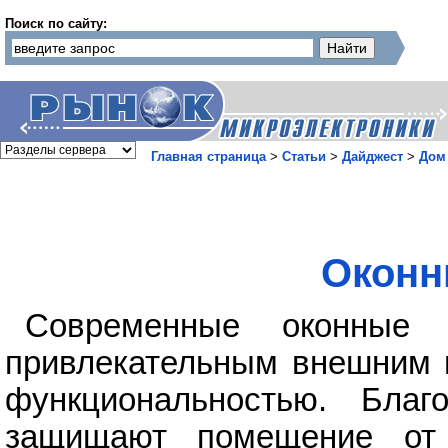
Поиск по сайту:
Главная страница
>
Статьи
>
Дайджест
>
Дом
Оконн
Современные оконные
привлекательным внешним в
функциональностью. Благ
защищают помещение от 