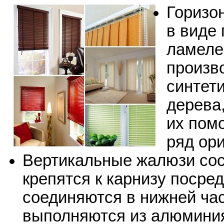
Горизо
в виде
ламеле
произв
синтети
дерева,
их пом
ряд ор
Вертикальные жалюзи сос
крепятся к карнизу посре
соединяются в нижней час
выполняются из алюминия