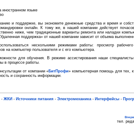
а иностранном языке
во
анию и поддержке, вы экономите денежные средства и время и собст
омандировки онлайн. К тому же, в нашей компании действует почасов
венно ниже, чем традиционные варианты ремонта или наладки компью
 «Удаленная поддержка» от нашей компании зависит от объема выполненн
спользоваться несколькими режимами работы: просмотр рабочего 
ов на компьютер пользователя и с его компьютера.
ожности для обучения. В режиме ассистирования наши специалисты 
ы в процессе работы.
нсультации от компании «
БитПрофи
» компьютерная помощь для тех, к
ность и сохранность информации.
-
ЖКИ
-
Источники питания
-
Электромеханика
-
Интерфейсы
-
Прог
Впер
тел. реда