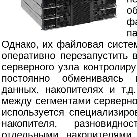
о
ф
па
Однако, их файловая систе
оперативно перезапустить 
серверного узла контролиру
постоянно обмениваясь
данных, накопителях и т.д
между сегментами серверног
используется специализиро
накопителя, разновидн
отдельными накопителями