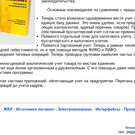
законодательства.
Основные нововведения по сравнению с пред
Теперь стало возможно одновременно вести учет 
единую базу данных. Это очень удобно, если пре
общих контрагентов, единый перечень товаров). П
собственный бухгалтерский учет согласно приме
Появился отдельный план для налогового учета. 
бухгалтерского и налогового учетов.
Появился партионный учет. Теперь в рамках типо
едней себестоимости, но и при помощи методов ФИФО и ЛИФО.
едения типовых операций. Теперь проводка группами наиболее частых о
енно-ценовой аналитический учет товара по местам хранения.
тал еще более эргономичным и дружелюбным. С его помощью даже небо
остями программы.
целая система приложений, облегчающая учет на предприятии. Перечень
ераций до учета кадров.
-
ЖКИ
-
Источники питания
-
Электромеханика
-
Интерфейсы
-
Прог
Впер
тел. реда