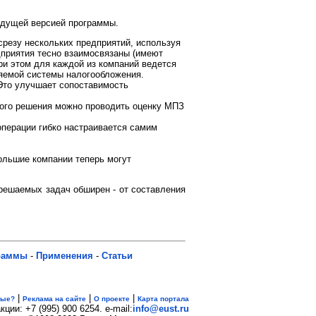
ыдущей версией программы.
срезу нескольких предприятий, используя
дприятия тесно взаимосвязаны (имеют
ри этом для каждой из компаний ведется
няемой системы налогообложения.
Это улучшает сопоставимость
вого решения можно проводить оценку МПЗ
перации гибко настраивается самим
льшие компании теперь могут
 решаемых задач обширен - от составления
раммы
-
Применения
-
Статьи
|
|
|
вые?
Реклама на сайте
О проекте
Карта портала
кции: +7 (995) 900 6254. e-mail:
info@eust.ru