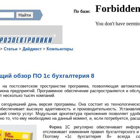
По базе:
>
Статьи
>
Дайджест
>
Компьютеры
щий обзор ПО 1с бухгалтерия 8
 на постсоветском пространстве программа, позволяющая автоматиз
иона предприятий. Программное обеспечение распространяется и обсл
т несколько тысяч компаний.
а сегодняшний день версия программы. Она состоит из технологичес
беспечивает высокую адаптивность и производительность. Устанавл
ий спектр услуг. Модульная архитектура приложения позволяет удоб
о то, что ему необходимо на данный момент, и, если потребуется, рас
Фирма 1С регулярно обеспечивает информ
отслеживает изменения правил бухгалтерского и 
Поэтому «1с бухгалтерия 8» всегда соо