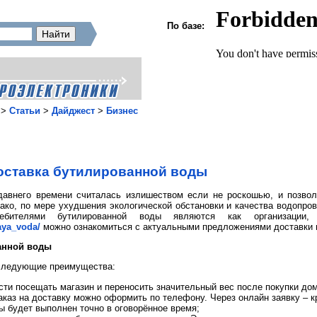
По базе:
>
Статьи
>
Дайджест
>
Бизнес
оставка бутилированной воды
давнего времени считалась излишеством если не роскошью, и позвол
ако, по мере ухудшения экологической обстановки и качества водопров
требителями бутилированной воды являются как организаци
aya_voda/
можно ознакомиться с актуальными предложениями доставки 
анной воды
 следующие преимущества:
ти посещать магазин и переносить значительный вес после покупки дом
аказ на доставку можно оформить по телефону. Через онлайн заявку – к
ы будет выполнен точно в оговорённое время;