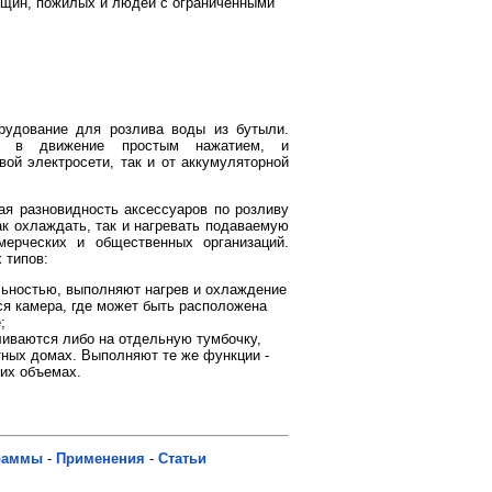
енщин, пожилых и людей с ограниченными
рудование для розлива воды из бутыли.
ся в движение простым нажатием, и
вой электросети, так и от аккумуляторной
ая разновидность аксессуаров по розливу
к охлаждать, так и нагревать подаваемую
мерческих и общественных организаций.
 типов:
льностью, выполняют нагрев и охлаждение
ся камера, где может быть расположена
;
ливаются либо на отдельную тумбочку,
тных домах. Выполняют те же функции -
ших объемах.
раммы
-
Применения
-
Статьи