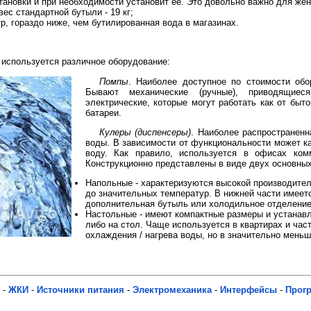
тановки и при необходимости установит ее. Это довольно важно для ж
ес стандартной бутыли - 19 кг;
р, гораздо ниже, чем бутилированная вода в магазинах.
 используется различное оборудование:
Помпы
. Наиболее доступное по стоимости обо
Бывают механические (ручные), приводящие
электрические, которые могут работать как от быто
батареи.
Кулеры (диспенсеры)
. Наиболее распространенн
воды. В зависимости от функциональности может ка
воду. Как правило, используется в офисах ком
Конструкционно представлены в виде двух основных
Напольные - характеризуются высокой производите
до значительных температур. В нижней части имеет
дополнительная бутыль или холодильное отделение
Настольные - имеют компактные размеры и устанав
либо на стол. Чаще используется в квартирах и час
охлаждения / нагрева воды, но в значительно мень
-
ЖКИ
-
Источники питания
-
Электромеханика
-
Интерфейсы
-
Прог