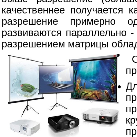
качественнее получается к
разрешение примерно оди
развиваются параллельно -
разрешением матрицы облад
пр
Дл
пр
пр
кр
пр