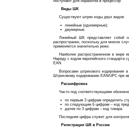
поступают для обработки в процессор.
Виды ШК
Существуют штрих коды двух видов:
линейные (одномерные);
двумерные.
Линейный ШК представляет собой н
распространен, поскольку для многих слу
применяется значительно реже.
Наиболее распространенном в мире яв
Наряду с кодом европейского стандарта 
EAN.
Вопросами штрихового кодирования в
Штриховому кодированию EAN/UPC при ав
Расшифровка
Часто под соответствующими обозначен
по первым 3 цифрам определить стр
по следующим 6 цифрам – код пред
далее по 3 цифрам – код товара.
Последняя цифра служит для контроля
Регистрация ШК в России