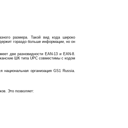
зного размера. Такой вид кода широко
одержит гораздо больше информации, но он
имеет две разновидности EAN-13 и EAN-8.
иканские ШК типа UPC совместимы с кодом
я национальная организация GS1 Russia.
ов. Это позволяет: