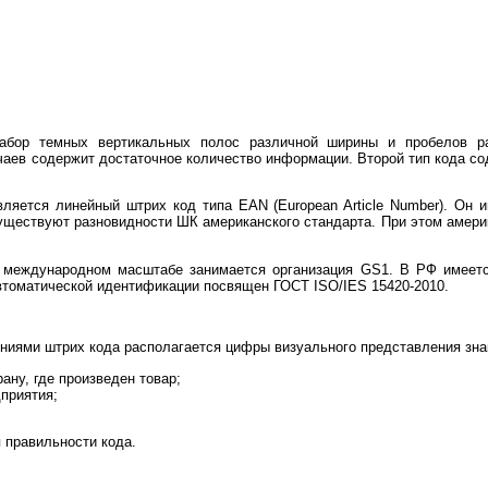
абор темных вертикальных полос различной ширины и пробелов ра
чаев содержит достаточное количество информации. Второй тип кода с
ляется линейный штрих код типа EAN (European Article Number). Он 
существуют разновидности ШК американского стандарта. При этом амер
 международном масштабе занимается организация GS1. В РФ имеетс
томатической идентификации посвящен ГОСТ ISO/IES 15420-2010.
иями штрих кода располагается цифры визуального представления знак
ану, где произведен товар;
приятия;
 правильности кода.