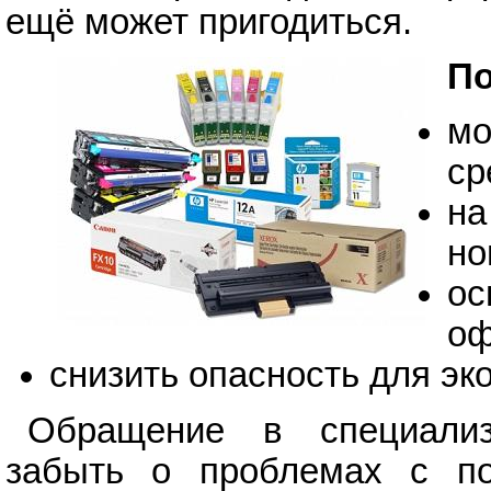
ещё может пригодиться.
По
мо
ср
на
но
ос
оф
снизить опасность для эко
Обращение в специализ
забыть о проблемах с пои