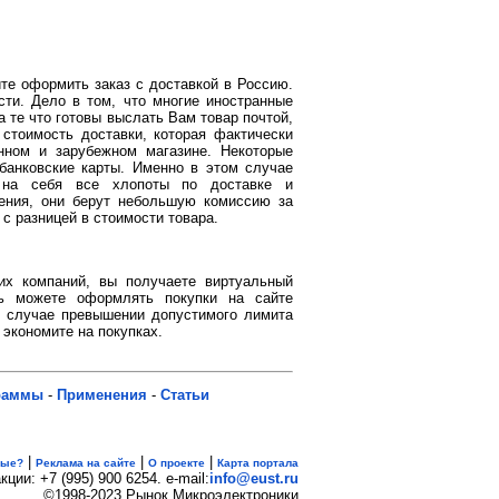
те оформить заказ с доставкой в Россию.
ти. Дело в том, что многие иностранные
а те что готовы выслать Вам товар почтой,
стоимость доставки, которая фактически
енном и зарубежном магазине. Некоторые
банковские карты. Именно в этом случае
 на себя все хлопоты по доставке и
чения, они берут небольшую комиссию за
 с разницей в стоимости товара.
их компаний, вы получаете виртуальный
ь можете оформлять покупки на сайте
в случае превышении допустимого лимита
 экономите на покупках.
раммы
-
Применения
-
Статьи
|
|
|
вые?
Реклама на сайте
О проекте
Карта портала
кции: +7 (995) 900 6254. e-mail:
info@eust.ru
©1998-2023 Рынок Микроэлектроники