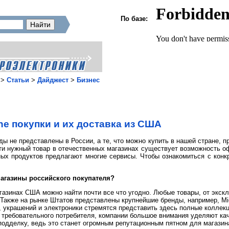
По базе:
>
Статьи
>
Дайджест
>
Бизнес
ne покупки и их доставка из США
ы не представлены в России, а те, что можно купить в нашей стране, пр
ти нужный товар в отечественных магазинах существует возможность о
ных продуктов предлагают многие сервисы. Чтобы ознакомиться с ко
агазины российского покупателя?
газинах США можно найти почти все что угодно. Любые товары, от экск
акже на рынке Штатов представлены крупнейшие бренды, например, Michae
украшений и электроники стремятся представить здесь полные коллекц
 требовательного потребителя, компании большое внимания уделяют ка
подделку, ведь это станет огромным репутационным пятном для магазин