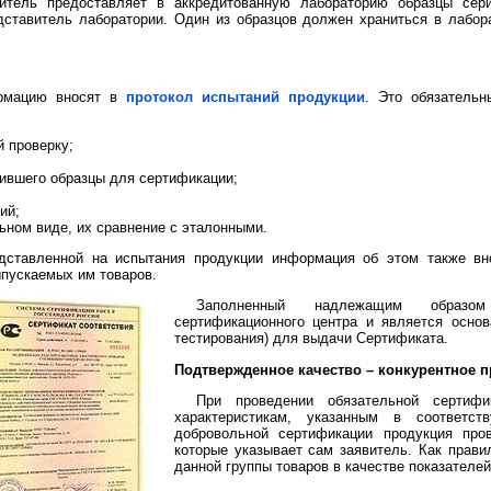
итель предоставляет в аккредитованную лабораторию образцы сер
ставитель лаборатории. Один из образцов должен храниться в лабор
ормацию вносят в
протокол испытаний продукции
. Это обязательн
 проверку;
вившего образцы для сертификации;
ий;
ьном виде, их сравнение с эталонными.
дставленной на испытания продукции информация об этом также вно
ыпускаемых им товаров.
З
аполненный надлежащим образом
сертификационного центра и является осно
тестирования) для выдачи Сертификата.
Подтвержденное качество – конкурентное 
При проведении обязательной сертиф
характеристикам, указанным в соответс
добровольной сертификации продукция про
которые указывает сам заявитель. Как прави
данной группы товаров в качестве показателей