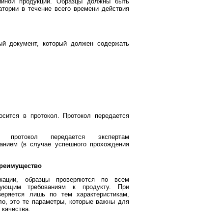
ийной продукции. Образцы должны быть
атории в течение всего времени действия
ый документ, который должен содержать
сится в протокол. Протокол передается
 протокол передается экспертам
ванием (в случае успешного прохождения
преимущество
икации, образцы проверяются по всем
твующим требованиям к продукту. При
веряется лишь по тем характеристикам,
ло, это те параметры, которые важны для
 качества.