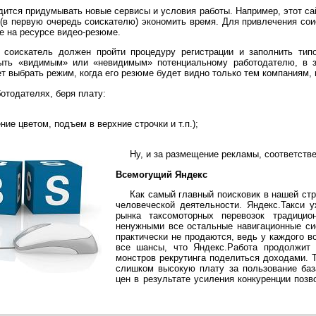
тся придумывать новые сервисы и условия работы. Например, этот сай
 (в первую очередь соискателю) экономить время. Для привлечения сои
е на ресурсе видео-резюме.
 соискатель должен пройти процедуру регистрации и заполнить тип
ть «видимым» или «невидимым» потенциальному работодателю, в за
т выбрать режим, когда его резюме будет видно только тем компаниям, 
отодателях, беря плату:
ение цветом, подъем в верхние строчки и т.п.);
Ну, и за размещение рекламы, соответстве
Всемогущий Яндекс
Как самый главный поисковик в нашей стр
человеческой деятельности. Яндекс.Такси у
рынка таксомоторных перевозок традицио
ненужными все остальные навигационные си
практически не продаются, ведь у каждого в
все шансы, что Яндекс.Работа продолжит
монстров рекрутинга поделиться доходами. Т
слишком высокую плату за пользование ба
цен в результате усиления конкуренции позв