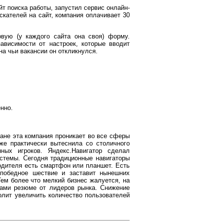
т поиска работы, запустил сервис онлайн-
скателей на сайт, компания оплачивает 30
овую (у каждого сайта она своя) форму.
висимости от настроек, которые вводит
на чьи вакансии он откликнулся.
нно.
ане эта компания проникает во все сферы
же практически вытеснила со столичного
нных игроков. Яндекс.Навигатор сделал
стемы. Сегодня традиционные навигаторы
одителя есть смартфон или планшет. Есть
 победное шествие и заставит нынешних
ем более что мелкий бизнес жалуется, на
зами резюме от лидеров рынка. Снижение
олит увеличить количество пользователей