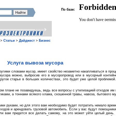
По базе:
>
Статьи
>
Дайджест
>
Бизнес
Услуга вывоза мусора
ругими словами мусор, имеет свойство незаметно накапливаться в проц
 мусора можно, выбросив его в мусоропровод или в мусорный контей
ругое старье в больших количествах, это будет уже целой проблемой.
ом плане не позавидуешь, ведь все вопросы с утилизацией отходов им
тиками, а тоннами всякого хлама, скошенной травы, навоза, бытового му
ми руками, но для этого вам необходимо будет потратить немало врем
одов и арендовать грузовой автомобиль. Если у вас будут помощники 
сли вам придется все делать самому, на это может уйти целый день.