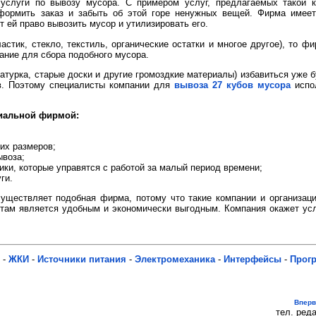
услуги по вывозу мусора. С примером услуг, предлагаемых такой к
формить заказ и забыть об этой горе ненужных вещей. Фирма имее
 ей право вывозить мусор и утилизировать его.
астик, стекло, текстиль, органические остатки и многое другое), то ф
вание для сбора подобного мусора.
катурка, старые доски и другие громоздкие материалы) избавиться уже б
ов. Поэтому специалисты компании для
вывоза 27 кубов мусора
испол
иальной фирмой:
их размеров;
ывоза;
ики, которые управятся с работой за малый период времени;
ги.
уществляет подобная фирма, потому что такие компании и организаци
стам является удобным и экономически выгодным. Компания окажет услу
-
ЖКИ
-
Источники питания
-
Электромеханика
-
Интерфейсы
-
Прог
Впер
тел. реда