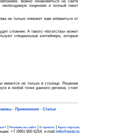
омпанией, можно ознакомиться на сайте
т необходимую лицензию и полный пакет
ирма не только поможет вам избавиться от
удет сложнее. А такого «богатства» может
ьзуют специальные контейнеры, которые
и имеются не только в столице. Решение
ги в любой точке данного региона, стоит
раммы
-
Применения
-
Статьи
|
|
|
вые?
Реклама на сайте
О проекте
Карта портала
кции: +7 (995) 900 6254. e-mail:
info@eust.ru