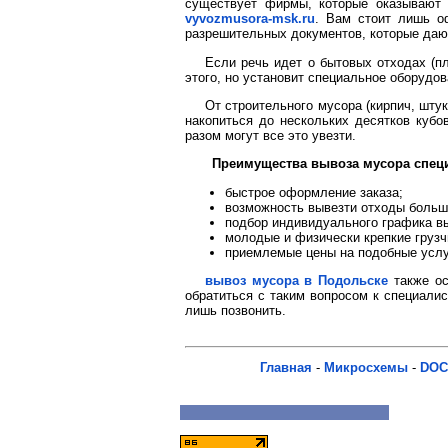
существует фирмы, которые оказывают 
vyvozmusora-msk.ru
. Вам стоит лишь о
разрешительных документов, которые дают
Если речь идет о бытовых отходах (пл
этого, но установит специальное оборудо
От строительного мусора (кирпич, шту
накопиться до нескольких десятков куб
разом могут все это увезти.
Преимущества вывоза мусора спец
быстрое оформление заказа;
возможность вывезти отходы больш
подбор индивидуального графика в
молодые и физически крепкие грузч
приемлемые цены на подобные услу
вывоз мусора в Подольске
также ос
обратиться с таким вопросом к специали
лишь позвонить.
Главная
-
Микросхемы
-
DOC