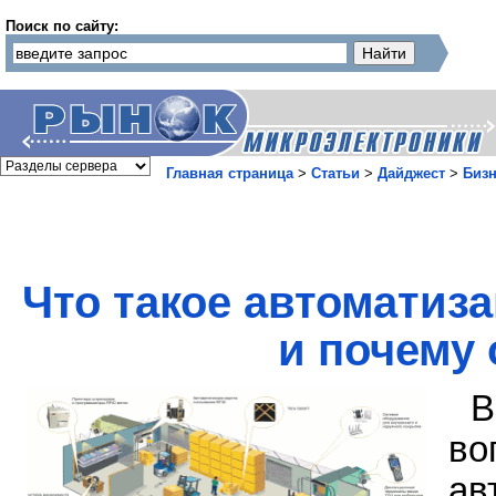
Поиск по сайту:
Главная страница
>
Статьи
>
Дайджест
>
Бизн
Что такое автоматиз
и почему 
В
в
ав