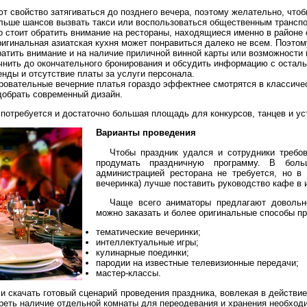
 свойство затягиваться до позднего вечера, поэтому желательно, что
больше шансов вызвать такси или воспользоваться общественным транс
о стоит обратить внимание на рестораны, находящиеся именно в районе
игинальная азиатская кухня может понравиться далеко не всем. Поэто
тить внимание и на наличие приличной винной карты или возможности п
чнить до окончательного бронирования и обсудить информацию с остал
енды и отсутствие платы за услуги персонала.
ровательные вечерние платья гораздо эффектнее смотрятся в классиче
обрать современный дизайн.
потребуется и достаточно большая площадь для конкурсов, танцев и ус
Варианты проведения
Чтобы праздник удался и сотрудники требо
продумать праздничную программу. В боль
администрацией ресторана не требуется, но в
вечеринка) лучше поставить руководство кафе в 
Чаще всего аниматоры предлагают довольно
можно заказать и более оригинальные способы пр
тематические вечеринки;
интеллектуальные игры;
кулинарные поединки;
пародии на известные телевизионные передачи;
мастер-классы.
 скачать готовый сценарий проведения праздника, вовлекая в действи
реть наличие отдельной комнаты для переодевания и хранения необходи