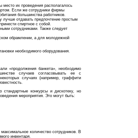
бы место их проведения располагалось
портом. Если же сотрудники фирмы
 обитания большинства работников.
му лучше отдавать предпочтение простым
ринести спиртное с собой.
ьными сотрудниками. Также следует
ском обрамлении, а для молодежной
тановки необходимого оборудования.
вали «продолжения банкета», необходимо
шинстве случаев согласовывать ее с
 некоторых случаях (например, граффити
известность.
 стандартные конкурсы и дискотеку, но
оведения мероприятия. Это могут быть:
е максимальное количество сотрудников. В
мого инвентаря.