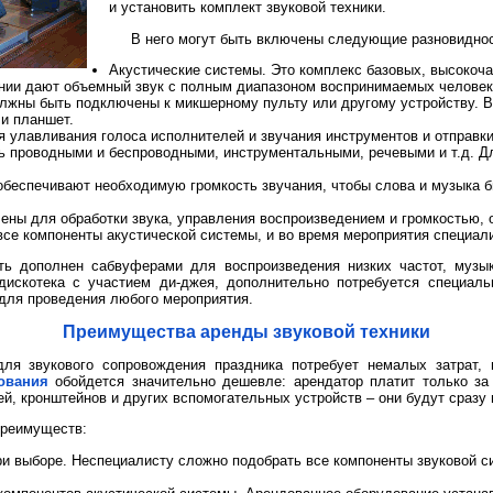
и установить комплект звуковой техники.
В него могут быть включены следующие разновиднос
Акустические системы. Это комплекс базовых, высокоча
нии дают объемный звук с полным диапазоном воспринимаемых человек
лжны быть подключены к микшерному пульту или другому устройству. В
и планшет.
улавливания голоса исполнителей и звучания инструментов и отправки
ь проводными и беспроводными, инструментальными, речевыми и т.д. Д
а обеспечивают необходимую громкость звучания, чтобы слова и музык
ны для обработки звука, управления воспроизведением и громкостью, о
е компоненты акустической системы, и во время мероприятия специали
ть дополнен сабвуферами для воспроизведения низких частот, музы
искотека с участием ди-джея, дополнительно потребуется специаль
для проведения любого мероприятия.
Преимущества аренды звуковой техники
для звукового сопровождения праздника потребует немалых затрат,
ования
обойдется значительно дешевле: арендатор платит только за
ей, кронштейнов и других вспомогательных устройств – они будут сразу
преимуществ:
 выборе. Неспециалисту сложно подобрать все компоненты звуковой си