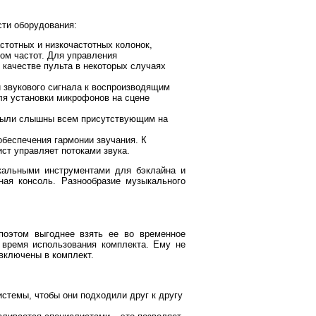
ти оборудования:
стотных и низкочастотных колонок,
ом частот. Для управления
 качестве пульта в некоторых случаях
 звукового сигнала к воспроизводящим
ля установки микрофонов на сцене
а были слышны всем присутствующим на
беспечения гармонии звучания. К
ст управляет потоками звука.
кальными инструментами для бэклайна и
ная консоль. Разнообразие музыкального
 поэтом выгоднее взять ее во временное
 время использования комплекта. Ему не
 включены в комплект.
стемы, чтобы они подходили друг к другу