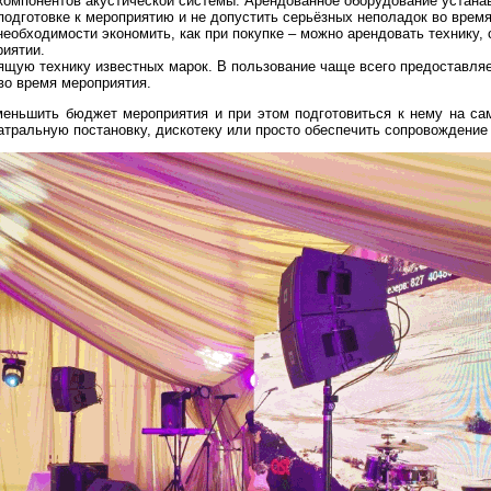
компонентов акустической системы. Арендованное оборудование устана
подготовке к мероприятию и не допустить серьёзных неполадок во врем
необходимости экономить, как при покупке – можно арендовать технику
риятии.
ящую технику известных марок. В пользование чаще всего предоставляе
 во время мероприятия.
меньшить бюджет мероприятия и при этом подготовиться к нему на с
атральную постановку, дискотеку или просто обеспечить сопровождение 