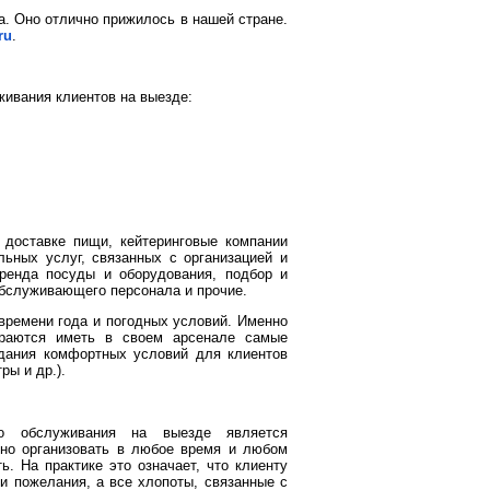
. Оно отлично прижилось в нашей стране.
ru
.
живания клиентов на выезде:
 доставке пищи, кейтеринговые компании
ьных услуг, связанных с организацией и
аренда посуды и оборудования, подбор и
обслуживающего персонала и прочие.
 времени года и погодных условий. Именно
араются иметь в своем арсенале самые
дания комфортных условий для клиентов
ры и др.).
го обслуживания на выезде является
жно организовать в любое время и любом
. На практике это означает, что клиенту
 и пожелания, а все хлопоты, связанные с