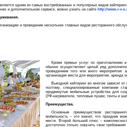
вляется одним из самых востребованных и популярных видов кейтеринга
ценах и дополнительном сервисе, можно узнать на сайте
http://www.r-v-o.
луживания.
ганизацию и проведение нескольких главных видов ресторанного обслу
Кроме прямых услуг по приготовлению и
обычно осуществляют целый ряд дополнител
проведением того или иного мероприятия: 
организация места для мероприятия, аренда 
Выездной кейтеринг во многом зависит от
поэтому, специализированные компании ст
продвинутые мобильные устройства для соз
(УФ-нагреватели, тепловые пушки, тенты и шат
Преимущества.
Основным преимуществом ресторанно
мобильность – это значит, что праздник мо
месте. Второй большой плюс – комплексность
достаточно только озвучить свои требования