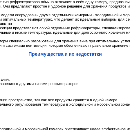
т тип рефрижераторов обычно включает в себя одну камеру, предназна
я. Они предлагают простое и удобное решение для хранения продуктов 
модели оборудованы двумя отдельными камерами - холодильной и моро
ри оптимальных температурах, что делает их идеальным выбором для се
анства.
секции представляют собой отдельные рефрижераторы, специализиров
льные и низкие температуры, идеальные для долгосрочного хранения м
оры специально разработаны для хранения вина при оптимальных услов
и системами вентиляции, которые обеспечивают правильное хранение в
Преимущества и их недостатки
вания.
равнению с другими типами рефрижераторов.
ции пространства, так как все продукты хранятся в одной камере.
ельного регулирования температуры в холодильной и морозильной зона
холодильной и морозильной камерах обеспечивает более эффективное и