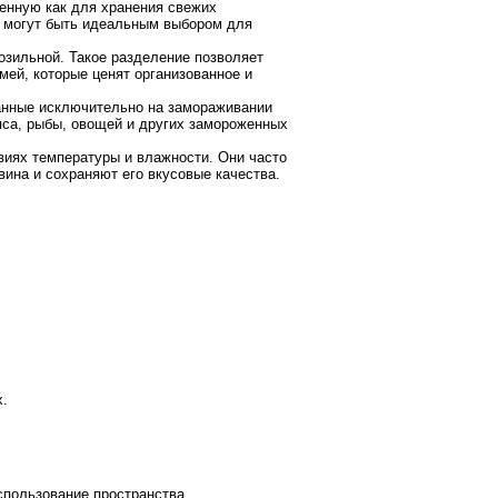
ченную как для хранения свежих
и могут быть идеальным выбором для
зильной. Такое разделение позволяет
мей, которые ценят организованное и
анные исключительно на замораживании
яса, рыбы, овощей и других замороженных
иях температуры и влажности. Они часто
ина и сохраняют его вкусовые качества.
х.
спользование пространства.