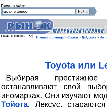
Поиск по сайту:
Главная страница
>
Статьи
>
Дайджест
>
Авт
Toyota или L
Выбирая престижное 
останавливают свой выбо
иномарках. Они изучают мо
Тойота
, Лексус, стараютс