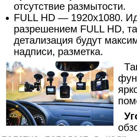
отсутствие размытости.
FULL HD — 1920х1080. Ид
разрешением FULL HD, так
детализация будут макси
надписи, разметка.
Та
фун
ярк
пом
Уг
об