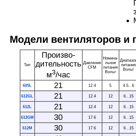
Модели вентиляторов и 
Произво-
Номина-
Диапазо
дительность
Давление
льное
Тип
питания
CFM
питания
Вольт
3
Вольт
м
/час
21
605L
12.4
5
4.5...6
21
612GL
12.4
12
6...15
21
612L
12.4
12
6...15
30
612GM
17.6
12
6...15
30
612M
17.6
12
6...15