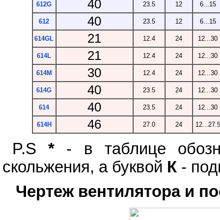
40
612G
23.5
12
6...15
40
612
23.5
12
6...15
21
614GL
12.4
24
12...30
21
614L
12.4
24
12...30
30
614M
12.4
24
12...30
40
614G
23.5
24
12...30
40
614
23.5
24
12...30
46
614H
27.0
24
12...27.
P.S
*
- в таблице обоз
скольжения, а буквой
К
- под
Чертеж вентилятора и п