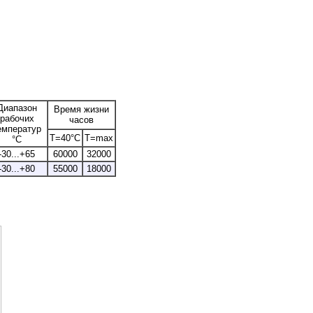
Диапазон
Время жизни
рабочих
часов
емператур
T=40°C
T=max
°С
-30...+65
60000
32000
-30...+80
55000
18000