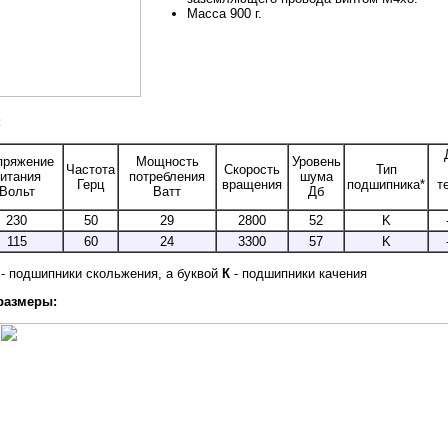
Масса 900 г.
:
пряжение
Мощность
Уровень
Частота
Скорость
Тип
итания
потребления
шума
Герц
вращения
подшипника*
т
Вольт
Ватт
Дб
230
50
29
2800
52
K
115
60
24
3300
57
K
- подшипники скольжения, а буквой
К
- подшипники качения
размеры: