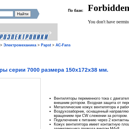
По базе:
>
Электромеханика
>
Papst
>
AC-Fans
ры серии 7000 размера 150x172х38 мм.
Вентиляторы переменного тока с двигате
внешним ротором. Входная защита от пере
Металлические кожух вентилятора и рабо
Воздухозаборник, оснащенный направляю
вращением при CW слежении за ротором.
Подключение к питанию через 2 контактны
Кожух вентилятора имеет контактную пл
заземляющего провода винтом M4x8.