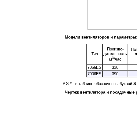
Модели вентиляторов и параметры
Произво-
На
дительность
Тип
п
3
м
/час
7056ES
330
7006ES
390
P.S
*
- в таблице обозноченны буквой
S
Чертеж вентилятора и посадочные 