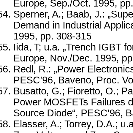
Europe, Sep./Oct. 1995, pp
Sperner, A.; Baab, J.: „Sup
Demand in Industrial Appli
1995, pp. 308-315
Iida, T; u.a. „Trench IGBT 
Europe, Nov./Dec. 1995, pp
Redl, R.: „Power Electronic
PESC’96, Baveno, Proc. Vol.
Busatto, G.; Fioretto, O.; Pa
Power MOSFETs Failures du
Source Diode“, PESC’96, Ba
Elasser, A.; Torrey, D.A.; u