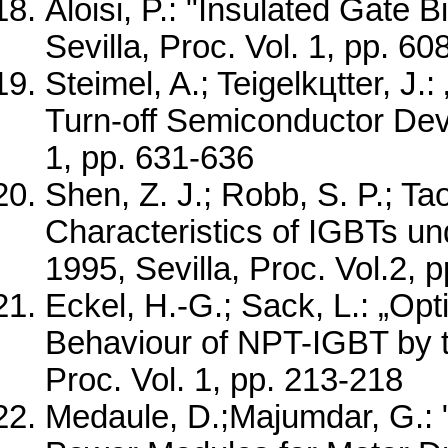
Aloisi, P.: "Insulated Gate 
Sevilla, Proc. Vol. 1, pp. 60
Steimel, A.; Teigelkцtter, J
Turn-off Semiconductor Devi
1, pp. 631-636
Shen, Z. J.; Robb, S. P.; T
Characteristics of IGBTs un
1995, Sevilla, Proc. Vol.2, 
Eckel, H.-G.; Sack, L.: „Opti
Behaviour of NPT-IGBT by t
Proc. Vol. 1, pp. 213-218
Medaule, D.;Majumdar, G.: "