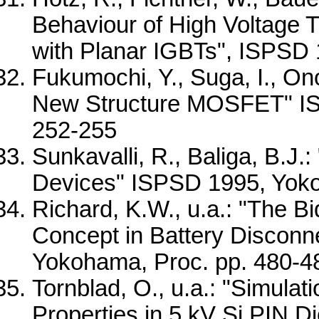
Behaviour of High Voltage 
with Planar IGBTs", ISPSD 
Fukumochi, Y., Suga, I., On
New Structure MOSFET" IS
252-255
Sunkavalli, R., Baliga, B.J.
Devices" ISPSD 1995, Yoko
Richard, K.W., u.a.: "The 
Concept in Battery Disconn
Yokohama, Proc. pp. 480-4
Tornblad, O., u.a.: "Simula
Properties in 5 kV Si PIN 