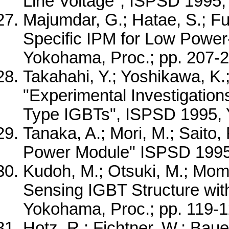
Line Voltage", ISPSD 1995,
Majumdar, G.; Hatae, S.; Fu
Specific IPM for Low Power
Yokohama, Proc.; pp. 207-
Takahahi, Y.; Yoshikawa, K.;
"Experimental Investigation
Type IGBTs", ISPSD 1995, 
Tanaka, A.; Mori, M.; Saito
Power Module" ISPSD 1995,
Kudoh, M.; Otsuki, M.; Momo
Sensing IGBT Structure wi
Yokohama, Proc.; pp. 119-
Hotz, R.; Fichtner, W.; Baue