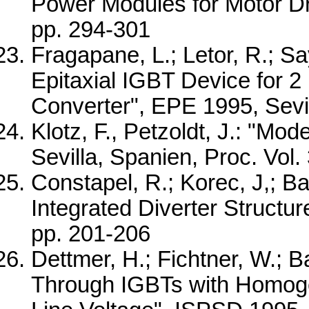
Power Modules for Motor Dri
pp. 294-301
Fragapane, L.; Letor, R.; Sa
Epitaxial IGBT Device for 
Converter", EPE 1995, Sevil
Klotz, F., Petzoldt, J.: "Mo
Sevilla, Spanien, Proc. Vol.
Constapel, R.; Korec, J,; Ba
Integrated Diverter Struct
pp. 201-206
Dettmer, H.; Fichtner, W.; B
Through IGBTs with Homog