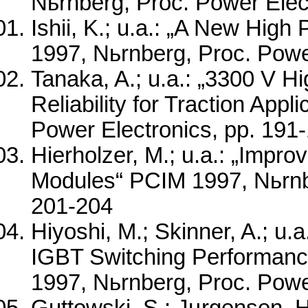
Nьrnberg, Proc. Power Elec
Ishii, K.; u.a.: „A New Hig
1997, Nьrnberg, Proc. Powe
Tanaka, A.; u.a.: „3300 V 
Reliability for Traction App
Power Electronics, pp. 191
Hierholzer, M.; u.a.: „Impro
Modules“ PCIM 1997, Nьrnbe
201-204
Hiyoshi, M.; Skinner, A.; u.
IGBT Switching Performance
1997, Nьrnberg, Proc. Powe
Guttowski, S.; Jцrgensen, H