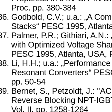
Proc. pp. 380-384
Godbold, C.V.; u.a.: „A Co
Stacks“ PESC 1995, Atlanta,
Palmer, P.R.; Githiari, A.N.
with Optimized Voltage Shar
PESC 1995, Atlanta, USA, Pr
Li, H.H.; u.a.: „Performan
Resonant Converters“ PESC 
pp. 50-54
Bernet, S., Petzoldt, J.: "
Reverse Blocking NPT-IGBT
Vol. II, pp. 1258-1264