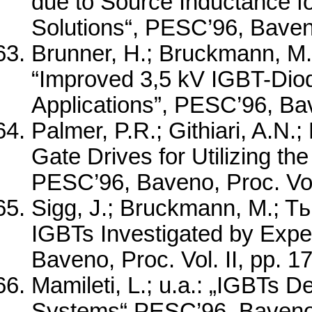
due to Source Inductance 
Solutions“, PESC’96, Baveno
Brunner, H.; Bruckmann, M.; 
“Improved 3,5 kV IGBT-Dio
Applications”, PESC’96, Bav
Palmer, P.R.; Githiari, A.N
Gate Drives for Utilizing th
PESC’96, Baveno, Proc. Vol
Sigg, J.; Bruckmann, M.; Tь
IGBTs Investigated by Expe
Baveno, Proc. Vol. II, pp. 
Mamileti, L.; u.a.: „IGBTs D
Systems“ PESC’96, Baveno, 