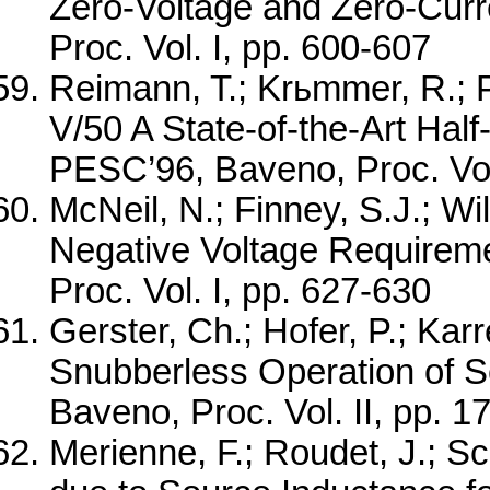
Zero-Voltage and Zero-Curr
Proc. Vol. I, pp. 600-607
Reimann, T.; Krьmmer, R.; P
V/50 A State-of-the-Art Ha
PESC’96, Baveno, Proc. Vol
McNeil, N.; Finney, S.J.; W
Negative Voltage Requirem
Proc. Vol. I, pp. 627-630
Gerster, Ch.; Hofer, P.; Karr
Snubberless Operation of 
Baveno, Proc. Vol. II, pp. 
Merienne, F.; Roudet, J.; S