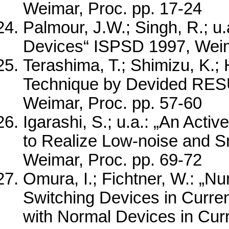
Weimar, Proc. pp. 17-24
Palmour, J.W.; Singh, R.; u.
Devices“ ISPSD 1997, Weim
Terashima, T.; Shimizu, K.; 
Technique by Devided RES
Weimar, Proc. pp. 57-60
Igarashi, S.; u.a.: „An Activ
to Realize Low-noise and 
Weimar, Proc. pp. 69-72
Omura, I.; Fichtner, W.: „N
Switching Devices in Curre
with Normal Devices in Cur