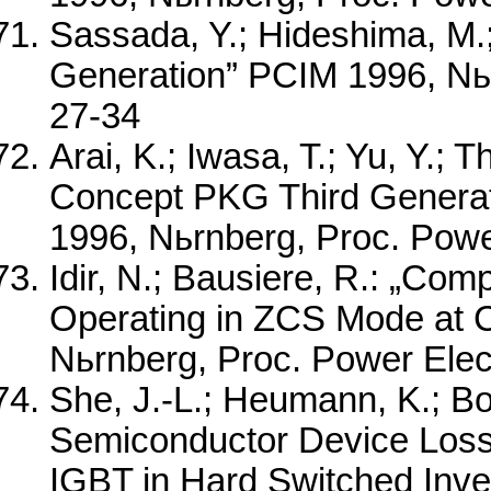
Sassada, Y.; Hideshima, M.
Generation” PCIM 1996, Nьr
27-34
Arai, K.; Iwasa, T.; Yu, Y.;
Concept PKG Third Generat
1996, Nьrnberg, Proc. Powe
Idir, N.; Bausiere, R.: „C
Operating in ZCS Mode at 
Nьrnberg, Proc. Power Elec
She, J.-L.; Heumann, K.; Bo
Semiconductor Device Loss
IGBT in Hard Switched Inv