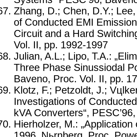
Zhang, D.; Chen, D.Y.; Lee
of Conducted EMI Emissions
Circuit and a Hard Switchin
Vol. II, pp. 1992-1997
Julian, A.L.; Lipo, T.A.: „E
Three Phase Sinussiodal P
Baveno, Proc. Vol. II, pp. 
Klotz, F.; Petzoldt, J.; Vцlk
Investigations of Conducte
kVA Converters“, PESC’96, 
Hierholzer, M.: „Applicati
1996, Nьrnberg, Proc. Powe