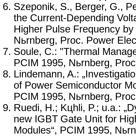
Szeponik, S., Berger, G., Pe
the Current-Depending Volt
Higher Pulse Frequency by
Nьrnberg, Proc. Power Elec
Soule, C.: "Thermal Manag
PCIM 1995, Nьrnberg, Proc.
Lindemann, A.: „Investigati
of Power Semiconductor Mod
PCIM 1995, Nьrnberg, Proc.
Ruedi, H.; Kцhli, P.; u.a.: 
new IGBT Gate Unit for Hig
Modules“, PCIM 1995, Nьrnb