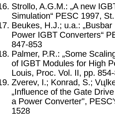
Strollo, A.G.M.: „A new IGB
Simulation“ PESC 1997, St. 
Beukes, H.J.; u.a.: „Busbar
Power IGBT Converters“ PESC
847-853
Palmer, P.R.: „Some Scaling
of IGBT Modules for High P
Louis, Proc. Vol. II, pp. 854
Zverev, I.; Konrad, S.; Vцlker
„Influence of the Gate Driv
a Power Converter", PESC'97
1528