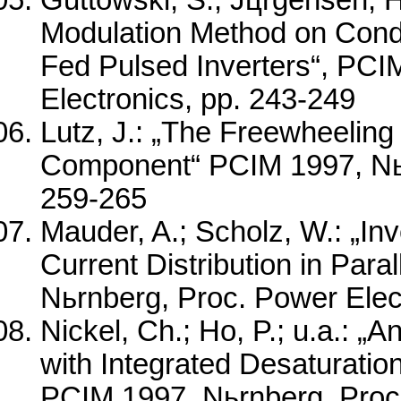
Modulation Method on Condu
Fed Pulsed Inverters“, PCI
Electronics, pp. 243-249
Lutz, J.: „The Freewheelin
Component“ PCIM 1997, Nьr
259-265
Mauder, A.; Scholz, W.: „Inv
Current Distribution in Par
Nьrnberg, Proc. Power Elec
Nickel, Ch.; Ho, P.; u.a.: 
with Integrated Desaturatio
PCIM 1997, Nьrnberg, Proc.