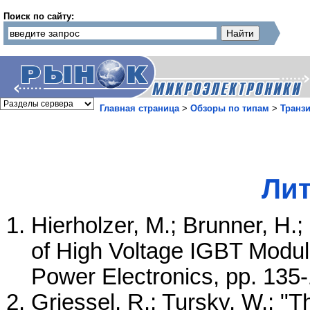
Поиск по сайту:
Главная страница
>
Обзоры по типам
>
Транз
Лит
Hierholzer, M.; Brunner, H.; 
of High Voltage IGBT Modul
Power Electronics, pp. 135
Griessel, R.; Tursky, W.: "Th