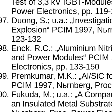
Test of 3,3 kV IGBT-Module
Power Electronics, pp. 119
Duong, S.; u.a.: „Investiga
Explosion“ PCIM 1997, Nьrn
123-132
Enck, R.C.: „Aluminium Nit
and Power Modules“ PCIM 1
Electronics, pp. 133-150
Premkumar, M.K.: „Al/SiC f
PCIM 1997, Nьrnberg, Proc.
Fukuda, M.; u.a.: „A Compa
an Insulated Metal Substra